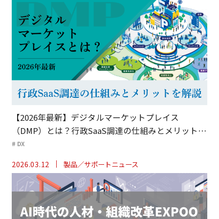
【2026年最新】デジタルマーケットプレイス
（DMP）とは？行政SaaS調達の仕組みとメリットを
解説
# DX
2026.03.12
製品／サポートニュース