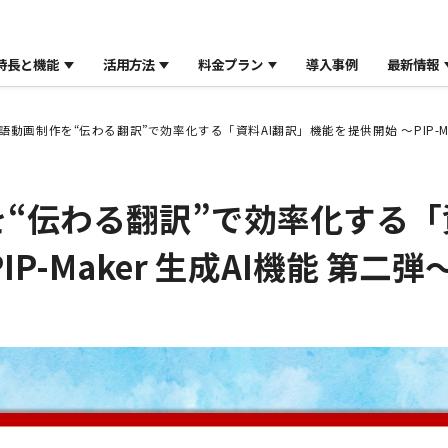
特長と機能
活用方法
料金プラン
導入事例
最新情報
語動画制作を“伝わる翻訳”で効率化する「資料AI翻訳」機能を提供開始 ～PIP-Mak
“伝わる翻訳”で効率化する「
P-Maker 生成AI機能 第二弾