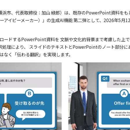
横浜市、代表取締役：加山 緑郎）は、既存のPowerPoint資料
（ピーアイピーメーカー）」の生成AI機能 第二弾として、2026年5月
ップロードするPowerPoint資料を 文脈や文化的背景まで考慮した
訳処理により、 スライドのテキストとPowerPointのノート部
はなく「伝わる翻訳」を実現します。