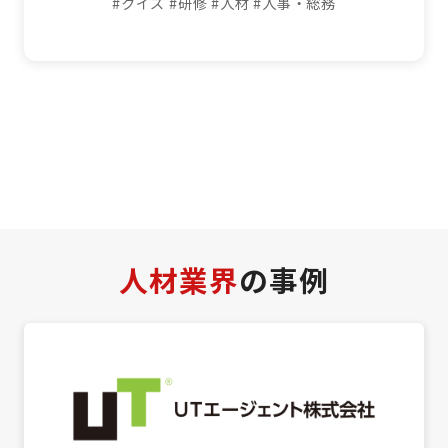
#クイズ
#研修
#人材
#人事・総務
人材業界
の事例