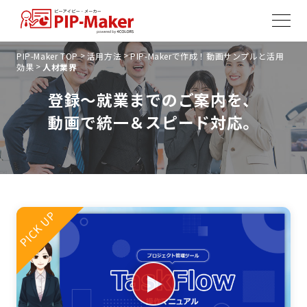
>
>
PIP-Maker TOP
活用方法
PIP-Makerで作成！動画サンプルと活用
>
効果
人材業界
登録〜就業までのご案内を、
動画で統一＆スピード対応。
PICK UP