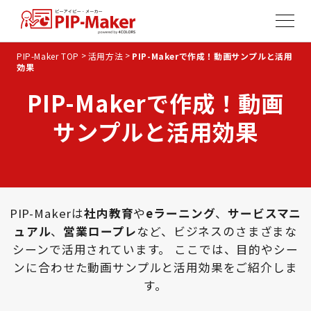
>
>
PIP-Maker TOP
活用方法
PIP-Makerで作成！動画サンプルと活用
効果
PIP-Makerで作成！動画
サンプルと活用効果
PIP-Makerは
社内教育
や
eラーニング
、
サービスマニ
ュアル
、
営業ロープレ
など、ビジネスのさまざまな
シーンで活用されています。
ここでは、目的やシー
ンに合わせた動画サンプルと活用効果をご紹介しま
す。