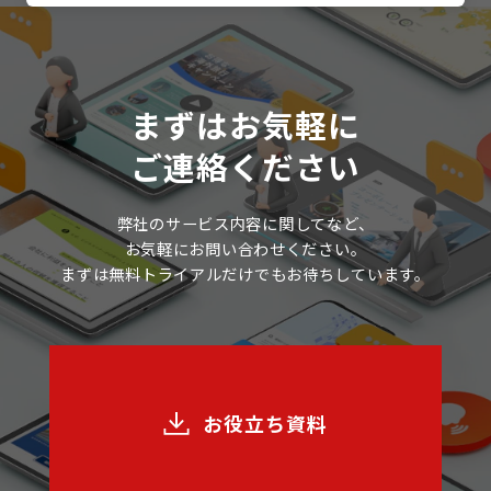
まずはお気軽に
ご連絡ください
弊社のサービス内容に関してなど、
お気軽にお問い合わせください。
まずは無料トライアルだけでもお待ちしています。
お役立ち資料