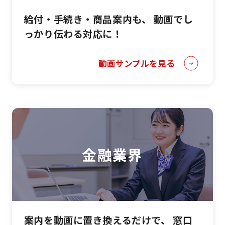
給付・手続き・商品案内も、 動画でし
っかり伝わる対応に！
動画サンプルを見る
金融業界
案内を動画に置き換えるだけで、 窓口