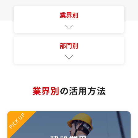
業界別
部門別
業界別
の活用方法
PICK UP