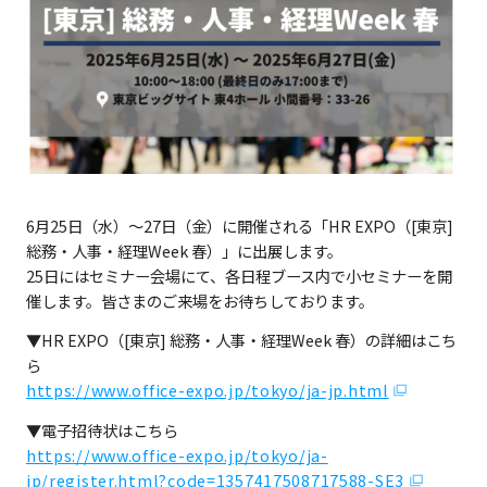
6月25日（水）～27日（金）に開催される「HR EXPO（[東京]
総務・人事・経理Week 春）」に出展します。
25日にはセミナー会場にて、各日程ブース内で小セミナーを開
催します。皆さまのご来場をお待ちしております。
▼HR EXPO（[東京] 総務・人事・経理Week 春）の詳細はこち
ら
https://www.office-expo.jp/tokyo/ja-jp.html
▼電子招待状はこちら
https://www.office-expo.jp/tokyo/ja-
jp/register.html?code=1357417508717588-SE3