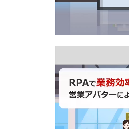
動
画
プ
レ
ー
ヤ
ー