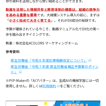
存の資料を活用しながら使い始めることができます。
動画を活用した情報共有と教育体制の構築は、組織の競争力
を高める重要な要素
です。大規模システム導入の前に、まずは
「
小さく始めて大きく育てる
」。それがDX成功の秘訣です。
予算が確保されている今こそ、動画マニュアル化でDX化の第一
歩を踏み出すタイミングです。
執筆：株式会社4COLORS マーケティングチーム
参考資料
厚生労働省「令和８年度診療報酬改定について」
厚生労働省「令和７年度 厚生労働省補正予算案のポイン
ト」
※PIP-Makerの「AIアバター」は、生成AIの機械学習には一切
使用しません。詳しくは
利用規約
をご覧ください。