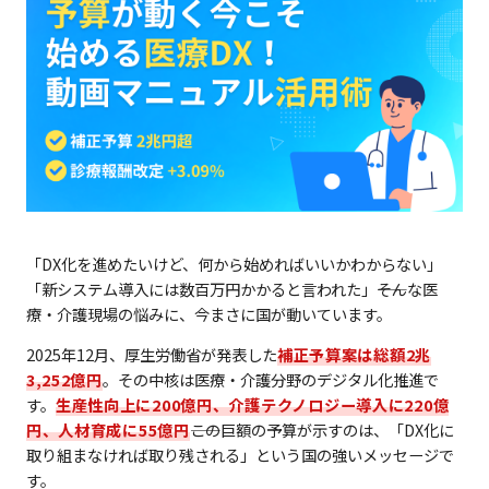
「DX化を進めたいけど、何から始めればいいかわからない」
「新システム導入には数百万円かかると言われた」――そんな医
療・介護現場の悩みに、今まさに国が動いています。
2025年12月、厚生労働省が発表した
補正予算案は総額2兆
3,252億円
。その中核は医療・介護分野のデジタル化推進で
す。
生産性向上に200億円、介護テクノロジー導入に220億
円、人材育成に55億円
――この巨額の予算が示すのは、「DX化に
取り組まなければ取り残される」という国の強いメッセージで
す。