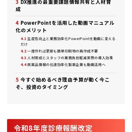
3
DX推進の最重要課題――情報共有と人材育
成
4
PowerPointを活用した動画マニュアル
化のメリット
4.1
生産性向上と業務効率化――PowerPointを動画に変える
だけ
4.2
一度作れば更新も簡単――印刷物の再作成不要
4.3
人材育成とスタッフの業務負担軽減――実際の導入効果
4.4
医薬品情報の伝達効率化――製薬企業も動画活用へ
5
今すぐ始めるべき理由――予算が動く今こ
そ、投資のタイミング
令和8年度診療報酬改定